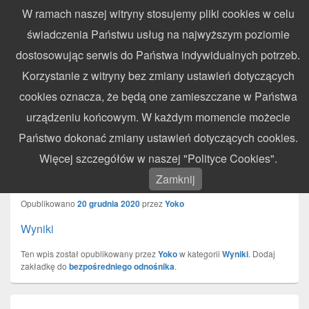
W ramach naszej witryny stosujemy pliki cookies w celu
WynikiZawodow.pl
świadczenia Państwu usług na najwyższym poziomie
Profesjonalny elektroniczny pomiar czasu – chronometraż zawodów
dostosowując serwis do Państwa indywidualnych potrzeb.
sportowych
Search
Search
Korzystanie z witryny bez zmiany ustawień dotyczących
for:
cookies oznacza, że będą one zamieszczane w Państwa
Menu
urządzeniu końcowym. W każdym momencie możecie
Państwo dokonać zmiany ustawień dotyczących cookies.
III Memoriał Zbigniewa Banasika –
Więcej szczegółów w naszej "Polityce Cookies".
Zajączków – 20.12.2020
Zamknij
Opublikowano
20 grudnia 2020
przez
Yoko
Wyniki
Ten wpis został opublikowany przez
Yoko
w kategorii
Wyniki
. Dodaj
zakładkę do
bezpośredniego odnośnika
.
Nawigacja