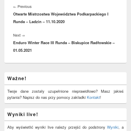
wpisu
Previous
←
Previous
Otwarte Mistrzostwa Województwa Podkarpackiego I
post:
Runda – Ladzin – 11.10.2020
Next
Next
→
Enduro Winter Race III Runda – Biskupice Radłowskie –
post:
01.05.2021
Primary
Ważne!
Sidebar
Widget
Area
Twoje dane zostały uzupełnione nieprawidłowo? Masz jakieś
pytania? Napisz do nas przy pomocy zakładki
Kontakt
!
Wyniki live!
Aby wyświetlić wyniki live należy przejść do podstrony
Wyniki
, a