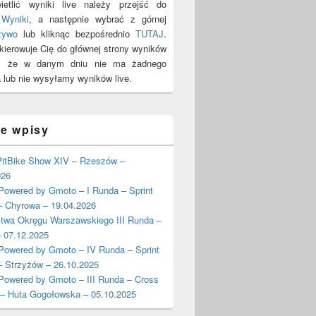
etlić wyniki live należy przejść do
y
Wyniki
, a następnie wybrać z górnej
żywo
lub kliknąc bezpośrednio
TUTAJ
.
ekierowuje Cię do głównej strony wyników
y, że w danym dniu nie ma żadnego
 lub nie wysyłamy wyników live.
ie wpisy
itBike Show XIV – Rzeszów –
026
wered by Gmoto – I Runda – Sprint
– Chyrowa – 19.04.2026
stwa Okręgu Warszawskiego III Runda –
 07.12.2025
wered by Gmoto – IV Runda – Sprint
– Strzyżów – 26.10.2025
wered by Gmoto – III Runda – Cross
 – Huta Gogołowska – 05.10.2025