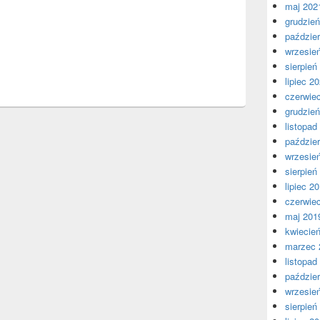
maj 202
grudzie
paździer
wrzesie
sierpień
lipiec 2
czerwie
grudzie
listopad
paździer
wrzesie
sierpień
lipiec 2
czerwie
maj 201
kwiecie
marzec 
listopad
paździer
wrzesie
sierpień