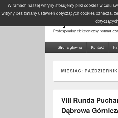
W ramach naszej witryny stosujemy pliki cookies w celu 
witryny bez zmiany ustawień dotyczących cookies oznacza,
WynikiZawodo
dotyczących
Profesjonalny elektroniczny pomiar c
Główne
Strona główna
Kontakt
Pa
menu
MIESIĄC:
PAŹDZIERNIK
VIII Runda Pucha
Dąbrowa Górnicza