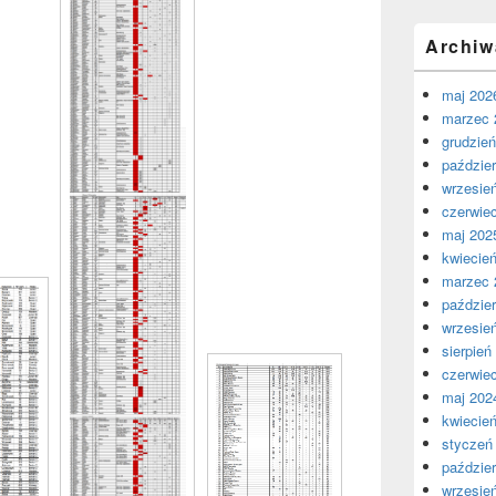
Archiw
maj 202
marzec 
grudzie
paździer
wrzesie
czerwie
maj 202
kwiecie
marzec 
paździer
wrzesie
sierpień
czerwie
maj 202
kwiecie
styczeń
paździer
wrzesie