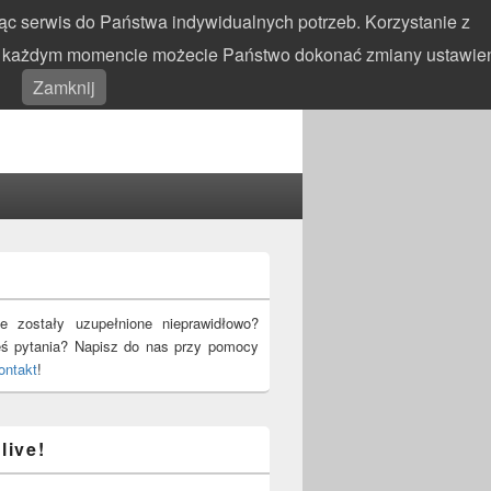
c serwis do Państwa indywidualnych potrzeb. Korzystanie z
 W każdym momencie możecie Państwo dokonać zmiany ustawie
Search
Search
Zamknij
for:
!
e zostały uzupełnione nieprawidłowo?
eś pytania? Napisz do nas przy pomocy
ontakt
!
live!