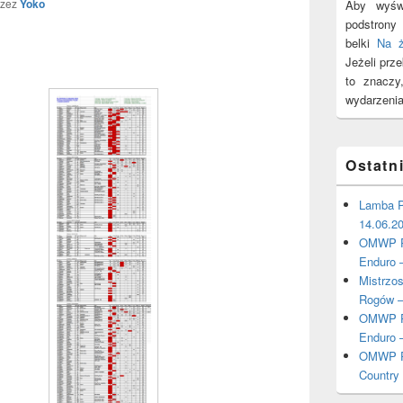
rzez
Yoko
Aby wyświ
podstron
belki
Na 
Jeżeli prz
to znacz
wydarzenia
Ostatn
Lamba P
14.06.2
OMWP Po
Enduro 
Mistrzo
Rogów –
OMWP Po
Enduro 
OMWP Po
Country