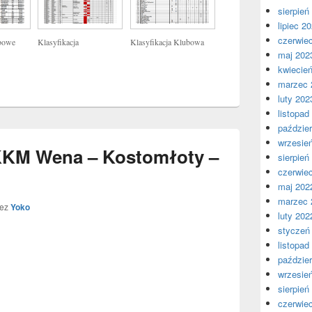
sierpień
lipiec 2
czerwie
bowe
Klasyfikacja
Klasyfikacja Klubowa
maj 202
kwiecie
marzec 
luty 202
listopad
paździer
wrzesie
 KKM Wena – Kostomłoty –
sierpień
czerwie
maj 202
marzec 
zez
Yoko
luty 202
styczeń
listopad
paździer
wrzesie
sierpień
czerwie