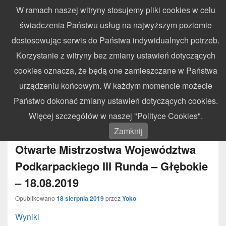
W ramach naszej witryny stosujemy pliki cookies w celu
WynikiZawodow.pl
świadczenia Państwu usług na najwyższym poziomie
Profesjonalny elektroniczny pomiar czasu – chronometraż zawodów
dostosowując serwis do Państwa indywidualnych potrzeb.
sportowych
Search
Search
Korzystanie z witryny bez zmiany ustawień dotyczących
for:
cookies oznacza, że będą one zamieszczane w Państwa
Menu
urządzeniu końcowym. W każdym momencie możecie
Państwo dokonać zmiany ustawień dotyczących cookies.
MIESIĄC:
SIERPIEŃ 2019
Więcej szczegółów w naszej "Polityce Cookies".
Zamknij
Otwarte Mistrzostwa Województwa
Podkarpackiego III Runda – Głębokie
– 18.08.2019
Opublikowano
18 sierpnia 2019
przez
Yoko
Wyniki