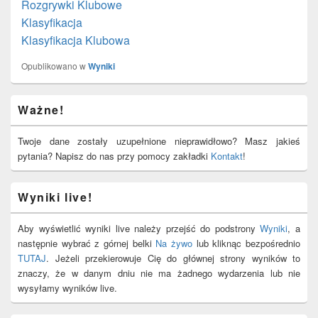
Rozgrywki Klubowe
Klasyfikacja
Klasyfikacja Klubowa
Opublikowano w
Wyniki
Primary
Ważne!
Sidebar
Widget
Area
Twoje dane zostały uzupełnione nieprawidłowo? Masz jakieś
pytania? Napisz do nas przy pomocy zakładki
Kontakt
!
Wyniki live!
Aby wyświetlić wyniki live należy przejść do podstrony
Wyniki
, a
następnie wybrać z górnej belki
Na żywo
lub kliknąc bezpośrednio
TUTAJ
. Jeżeli przekierowuje Cię do głównej strony wyników to
znaczy, że w danym dniu nie ma żadnego wydarzenia lub nie
wysyłamy wyników live.