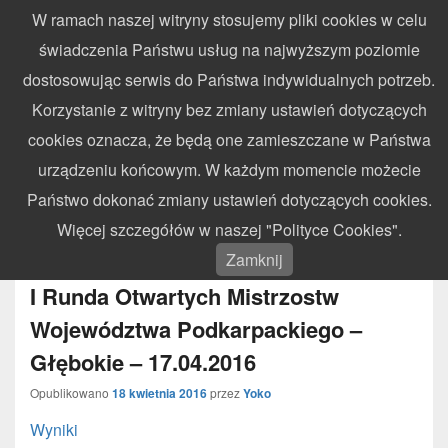
W ramach naszej witryny stosujemy pliki cookies w celu
WynikiZawodow.pl
świadczenia Państwu usług na najwyższym poziomie
Profesjonalny elektroniczny pomiar czasu – chronometraż zawodów
dostosowując serwis do Państwa indywidualnych potrzeb.
sportowych
Search
Search
Korzystanie z witryny bez zmiany ustawień dotyczących
for:
cookies oznacza, że będą one zamieszczane w Państwa
Menu
urządzeniu końcowym. W każdym momencie możecie
Państwo dokonać zmiany ustawień dotyczących cookies.
MIESIĄC:
KWIECIEŃ 2016
Więcej szczegółów w naszej "Polityce Cookies".
Zamknij
I Runda Otwartych Mistrzostw
Województwa Podkarpackiego –
Głębokie – 17.04.2016
Opublikowano
18 kwietnia 2016
przez
Yoko
Wyniki