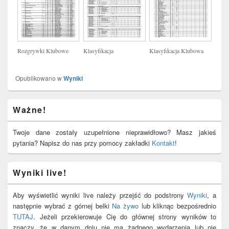
Rozgrywki Klubowe
Klasyfikacja
Klasyfikacja Klubowa
Opublikowano w
Wyniki
Primary
Ważne!
Sidebar
Widget
Area
Twoje dane zostały uzupełnione nieprawidłowo? Masz jakieś
pytania? Napisz do nas przy pomocy zakładki
Kontakt
!
Wyniki live!
Aby wyświetlić wyniki live należy przejść do podstrony
Wyniki
, a
następnie wybrać z górnej belki
Na żywo
lub kliknąc bezpośrednio
TUTAJ
. Jeżeli przekierowuje Cię do głównej strony wyników to
znaczy, że w danym dniu nie ma żadnego wydarzenia lub nie