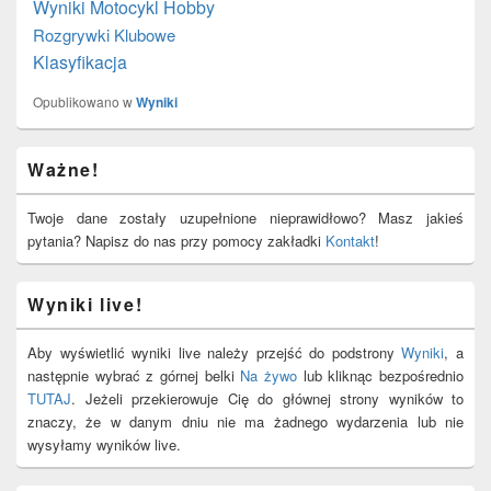
Wyniki Motocykl Hobby
Rozgrywki Klubowe
Klasyfikacja
Opublikowano w
Wyniki
Primary
Ważne!
Sidebar
Widget
Area
Twoje dane zostały uzupełnione nieprawidłowo? Masz jakieś
pytania? Napisz do nas przy pomocy zakładki
Kontakt
!
Wyniki live!
Aby wyświetlić wyniki live należy przejść do podstrony
Wyniki
, a
następnie wybrać z górnej belki
Na żywo
lub kliknąc bezpośrednio
TUTAJ
. Jeżeli przekierowuje Cię do głównej strony wyników to
znaczy, że w danym dniu nie ma żadnego wydarzenia lub nie
wysyłamy wyników live.