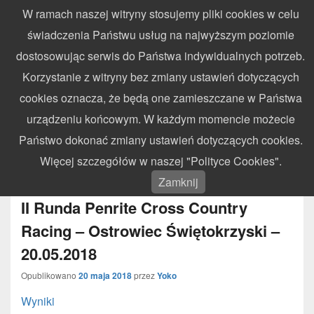
W ramach naszej witryny stosujemy pliki cookies w celu
WynikiZawodow.pl
świadczenia Państwu usług na najwyższym poziomie
Profesjonalny elektroniczny pomiar czasu – chronometraż zawodów
dostosowując serwis do Państwa indywidualnych potrzeb.
sportowych
Search
Search
Korzystanie z witryny bez zmiany ustawień dotyczących
for:
cookies oznacza, że będą one zamieszczane w Państwa
Menu
urządzeniu końcowym. W każdym momencie możecie
Państwo dokonać zmiany ustawień dotyczących cookies.
MIESIĄC:
MAJ 2018
Więcej szczegółów w naszej "Polityce Cookies".
Zamknij
II Runda Penrite Cross Country
Racing – Ostrowiec Świętokrzyski –
20.05.2018
Opublikowano
20 maja 2018
przez
Yoko
Wyniki