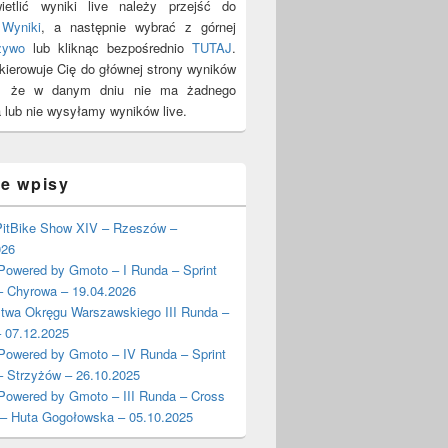
etlić wyniki live należy przejść do
y
Wyniki
, a następnie wybrać z górnej
żywo
lub kliknąc bezpośrednio
TUTAJ
.
ekierowuje Cię do głównej strony wyników
y, że w danym dniu nie ma żadnego
 lub nie wysyłamy wyników live.
ie wpisy
itBike Show XIV – Rzeszów –
026
wered by Gmoto – I Runda – Sprint
– Chyrowa – 19.04.2026
stwa Okręgu Warszawskiego III Runda –
 07.12.2025
wered by Gmoto – IV Runda – Sprint
– Strzyżów – 26.10.2025
wered by Gmoto – III Runda – Cross
 – Huta Gogołowska – 05.10.2025