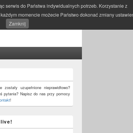
c serwis do Państwa indywidualnych potrzeb. Korzystanie z
 W każdym momencie możecie Państwo dokonać zmiany ustawie
Search
Search
Zamknij
for:
!
e zostały uzupełnione nieprawidłowo?
eś pytania? Napisz do nas przy pomocy
ontakt
!
live!