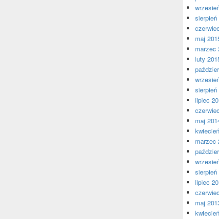
wrzesie
sierpień
czerwie
maj 201
marzec 
luty 201
paździer
wrzesie
sierpień
lipiec 2
czerwie
maj 201
kwiecie
marzec 
paździer
wrzesie
sierpień
lipiec 2
czerwie
maj 201
kwiecie