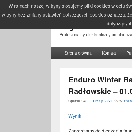
W ramach naszej witryny stosujemy pliki cookies w celu 
witryny bez zmiany ustawień dotyczących cookies oznacza,
WynikiZawodo
dotyczących
Profesjonalny elektroniczny pomiar c
Główne
Strona główna
Kontakt
Pa
menu
Enduro Winter Ra
Radłowskie – 01.
Opublikowano
1 maja 2021
przez
Yoko
Wyniki
Zapraszamy do śledzenia fan