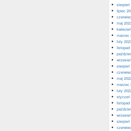
sierpień
lipiec 2
czerwie
maj 202
kwiecie
marzec 
luty 202
listopad
paździer
wrzesie
sierpień
czerwie
maj 202
marzec 
luty 202
styczeń
listopad
paździer
wrzesie
sierpień
czerwie