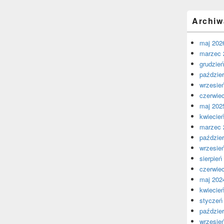
Archiw
maj 202
marzec 
grudzie
paździer
wrzesie
czerwie
maj 202
kwiecie
marzec 
paździer
wrzesie
sierpień
czerwie
maj 202
kwiecie
styczeń
paździer
wrzesie