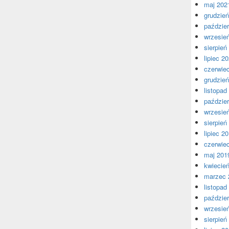
maj 202
grudzie
paździer
wrzesie
sierpień
lipiec 2
czerwie
grudzie
listopad
paździer
wrzesie
sierpień
lipiec 2
czerwie
maj 201
kwiecie
marzec 
listopad
paździer
wrzesie
sierpień