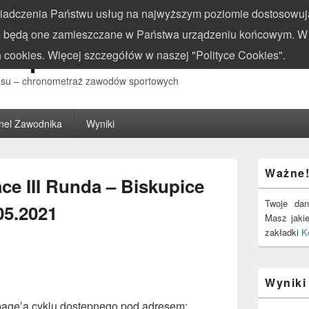
świadczenia Państwu usług na najwyższym poziomie dostosowują
 że będą one zamieszczane w Państwa urządzeniu końcowym.
w.pl
 cookies. Więcej szczegółów w naszej "Polityce Cookies".
zasu – chronometraż zawodów sportowych
nel Zawodnika
Wyniki
Primary
Ważne
Sidebar
ce III Runda – Biskupice
Widget
Area
Twoje dan
05.2021
Masz jaki
zakładki
K
Wyniki 
page’a cyklu dostępnego pod adresem: