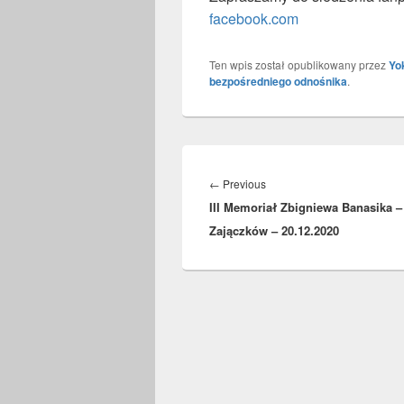
facebook.com
Ten wpis został opublikowany przez
Yo
bezpośredniego odnośnika
.
Nawigacja
wpisu
Previous
←
Previous
III Memoriał Zbigniewa Banasika –
post:
Zajączków – 20.12.2020