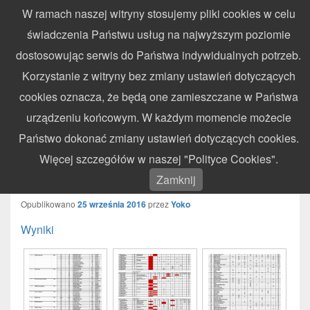
W ramach naszej witryny stosujemy pliki cookies w celu
WynikiZawodow.pl
świadczenia Państwu usług na najwyższym poziomie
Profesjonalny elektroniczny pomiar czasu – chronometraż zawodów
dostosowując serwis do Państwa indywidualnych potrzeb.
sportowych
Search
Search
Korzystanie z witryny bez zmiany ustawień dotyczących
for:
cookies oznacza, że będą one zamieszczane w Państwa
Menu
urządzeniu końcowym. W każdym momencie możecie
Państwo dokonać zmiany ustawień dotyczących cookies.
VIII Runda Pucharu Południowej
Więcej szczegółów w naszej "Polityce Cookies".
Polski – Łukowa – 25.09.2016
Zamknij
Opublikowano
25 września 2016
przez
Yoko
Wyniki