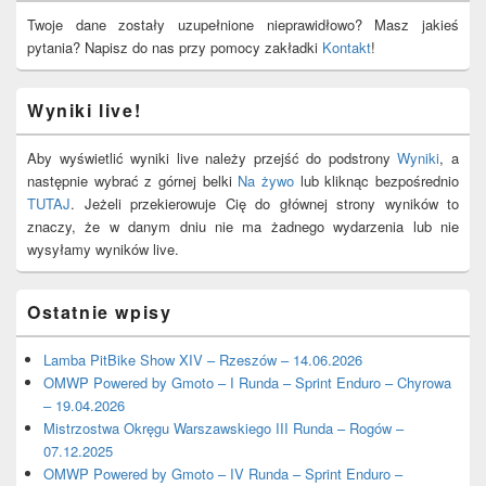
Widget
Area
Twoje dane zostały uzupełnione nieprawidłowo? Masz jakieś
pytania? Napisz do nas przy pomocy zakładki
Kontakt
!
Wyniki live!
Aby wyświetlić wyniki live należy przejść do podstrony
Wyniki
, a
następnie wybrać z górnej belki
Na żywo
lub kliknąc bezpośrednio
TUTAJ
. Jeżeli przekierowuje Cię do głównej strony wyników to
znaczy, że w danym dniu nie ma żadnego wydarzenia lub nie
wysyłamy wyników live.
Ostatnie wpisy
Lamba PitBike Show XIV – Rzeszów – 14.06.2026
OMWP Powered by Gmoto – I Runda – Sprint Enduro – Chyrowa
– 19.04.2026
Mistrzostwa Okręgu Warszawskiego III Runda – Rogów –
07.12.2025
OMWP Powered by Gmoto – IV Runda – Sprint Enduro –