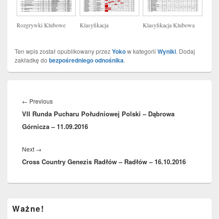
Rozgrywki Klubowe
Klasyfikacja
Klasyfikacja Klubowa
Ten wpis został opublikowany przez
Yoko
w kategorii
Wyniki
. Dodaj
zakładkę do
bezpośredniego odnośnika
.
Nawigacja
wpisu
Previous
←
Previous
VII Runda Pucharu Południowej Polski – Dąbrowa
post:
Górnicza – 11.09.2016
Next
Next
→
Cross Country Genezis Radłów – Radłów – 16.10.2016
post:
Primary
Ważne!
Sidebar