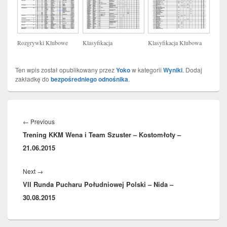
Rozgrywki Klubowe
Klasyfikacja
Klasyfikacja Klubowa
Ten wpis został opublikowany przez
Yoko
w kategorii
Wyniki
. Dodaj
zakładkę do
bezpośredniego odnośnika
.
Nawigacja
wpisu
Previous
←
Previous
Trening KKM Wena i Team Szuster – Kostomłoty –
post:
21.06.2015
Next
Next
→
VII Runda Pucharu Południowej Polski – Nida –
post:
30.08.2015