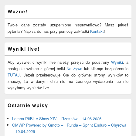
Primary
Ważne!
Sidebar
Widget
Area
Twoje dane zostały uzupełnione nieprawidłowo? Masz jakieś
pytania? Napisz do nas przy pomocy zakładki
Kontakt
!
Wyniki live!
Aby wyświetlić wyniki live należy przejść do podstrony
Wyniki
, a
następnie wybrać z górnej belki
Na żywo
lub kliknąc bezpośrednio
TUTAJ
. Jeżeli przekierowuje Cię do głównej strony wyników to
znaczy, że w danym dniu nie ma żadnego wydarzenia lub nie
wysyłamy wyników live.
Ostatnie wpisy
Lamba PitBike Show XIV – Rzeszów – 14.06.2026
OMWP Powered by Gmoto – I Runda – Sprint Enduro – Chyrowa
– 19.04.2026