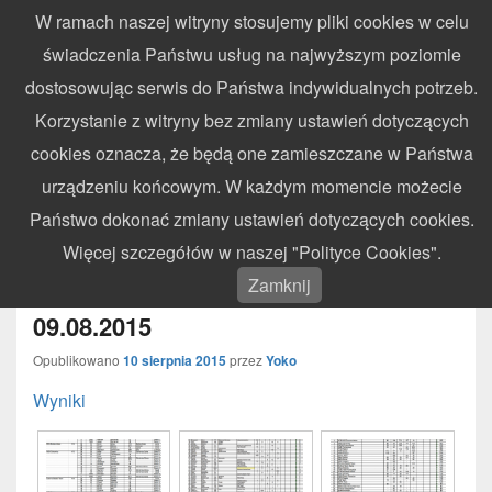
W ramach naszej witryny stosujemy pliki cookies w celu
WynikiZawodow.pl
świadczenia Państwu usług na najwyższym poziomie
Profesjonalny elektroniczny pomiar czasu – chronometraż zawodów
dostosowując serwis do Państwa indywidualnych potrzeb.
sportowych
Search
Search
Korzystanie z witryny bez zmiany ustawień dotyczących
for:
cookies oznacza, że będą one zamieszczane w Państwa
Menu
urządzeniu końcowym. W każdym momencie możecie
Państwo dokonać zmiany ustawień dotyczących cookies.
VI Runda Pucharu Południowej
Więcej szczegółów w naszej "Polityce Cookies".
Polski – Ochotnica Górna –
Zamknij
09.08.2015
Opublikowano
10 sierpnia 2015
przez
Yoko
Wyniki