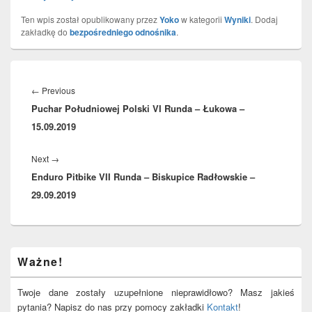
Ten wpis został opublikowany przez
Yoko
w kategorii
Wyniki
. Dodaj
zakładkę do
bezpośredniego odnośnika
.
Nawigacja
wpisu
Previous
←
Previous
Puchar Południowej Polski VI Runda – Łukowa –
post:
15.09.2019
Next
Next
→
Enduro Pitbike VII Runda – Biskupice Radłowskie –
post:
29.09.2019
Primary
Ważne!
Sidebar
Widget
Area
Twoje dane zostały uzupełnione nieprawidłowo? Masz jakieś
pytania? Napisz do nas przy pomocy zakładki
Kontakt
!