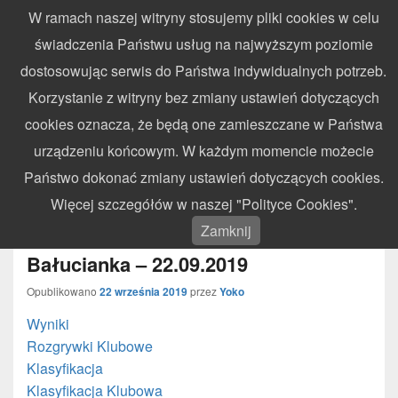
W ramach naszej witryny stosujemy pliki cookies w celu
WynikiZawodow.pl
świadczenia Państwu usług na najwyższym poziomie
Profesjonalny elektroniczny pomiar czasu – chronometraż zawodów
dostosowując serwis do Państwa indywidualnych potrzeb.
sportowych
Search
Search
Korzystanie z witryny bez zmiany ustawień dotyczących
for:
cookies oznacza, że będą one zamieszczane w Państwa
Menu
urządzeniu końcowym. W każdym momencie możecie
Państwo dokonać zmiany ustawień dotyczących cookies.
Otwarte Mistrzostwa Województwa
Więcej szczegółów w naszej "Polityce Cookies".
Podkarpackiego IV Runda –
Zamknij
Bałucianka – 22.09.2019
Opublikowano
22 września 2019
przez
Yoko
Wyniki
Rozgrywki Klubowe
Klasyfikacja
Klasyfikacja Klubowa