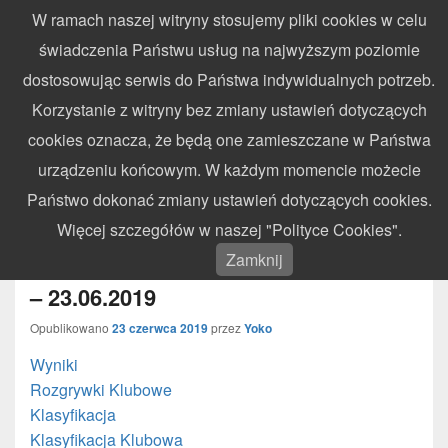
W ramach naszej witryny stosujemy pliki cookies w celu
WynikiZawodow.pl
świadczenia Państwu usług na najwyższym poziomie
Profesjonalny elektroniczny pomiar czasu – chronometraż zawodów
dostosowując serwis do Państwa indywidualnych potrzeb.
sportowych
Search
Search
Korzystanie z witryny bez zmiany ustawień dotyczących
for:
cookies oznacza, że będą one zamieszczane w Państwa
Menu
urządzeniu końcowym. W każdym momencie możecie
Państwo dokonać zmiany ustawień dotyczących cookies.
Otwarte Mistrzostwa Województwa
Więcej szczegółów w naszej "Polityce Cookies".
Podkarpackiego II Runda – Strzyżów
Zamknij
– 23.06.2019
Opublikowano
23 czerwca 2019
przez
Yoko
Wyniki
Rozgrywki Klubowe
Klasyfikacja
Klasyfikacja Klubowa