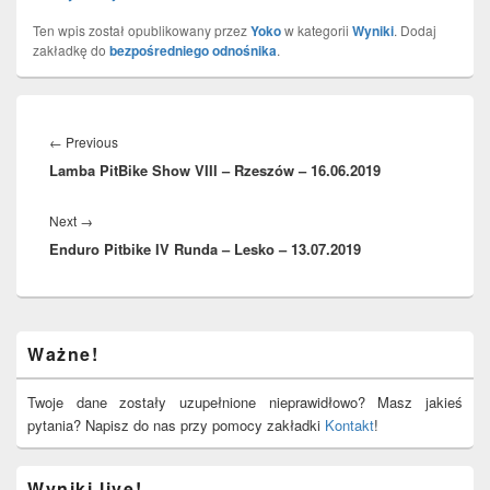
Ten wpis został opublikowany przez
Yoko
w kategorii
Wyniki
. Dodaj
zakładkę do
bezpośredniego odnośnika
.
Nawigacja
wpisu
Previous
←
Previous
Lamba PitBike Show VIII – Rzeszów – 16.06.2019
post:
Next
Next
→
Enduro Pitbike IV Runda – Lesko – 13.07.2019
post:
Primary
Ważne!
Sidebar
Widget
Area
Twoje dane zostały uzupełnione nieprawidłowo? Masz jakieś
pytania? Napisz do nas przy pomocy zakładki
Kontakt
!
Wyniki live!