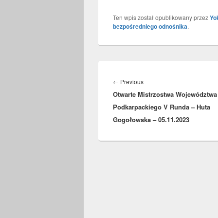
Ten wpis został opublikowany przez
Yo
bezpośredniego odnośnika
.
Nawigacja
wpisu
Previous
←
Previous
Otwarte Mistrzostwa Województwa
post:
Podkarpackiego V Runda – Huta
Gogołowska – 05.11.2023