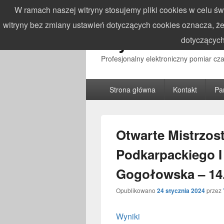
W ramach naszej witryny stosujemy pliki cookies w celu 
witryny bez zmiany ustawień dotyczących cookies oznacza,
WynikiZawodo
dotyczących
Profesjonalny elektroniczny pomiar c
Główne
Strona główna
Kontakt
Pa
menu
Otwarte Mistrzo
Podkarpackiego I
Gogołowska – 14
Opublikowano
24 stycznia 2024
przez
Wyniki