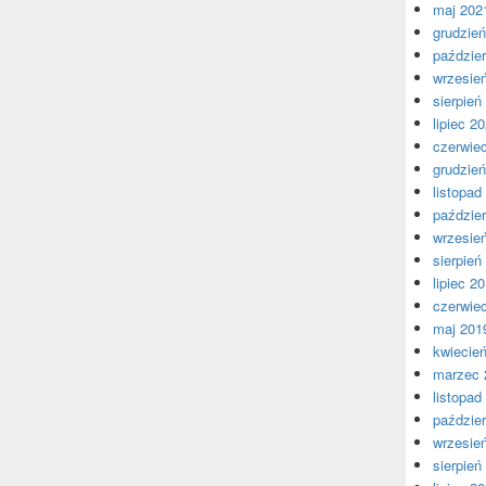
maj 202
grudzie
paździer
wrzesie
sierpień
lipiec 2
czerwie
grudzie
listopad
paździer
wrzesie
sierpień
lipiec 2
czerwie
maj 201
kwiecie
marzec 
listopad
paździer
wrzesie
sierpień