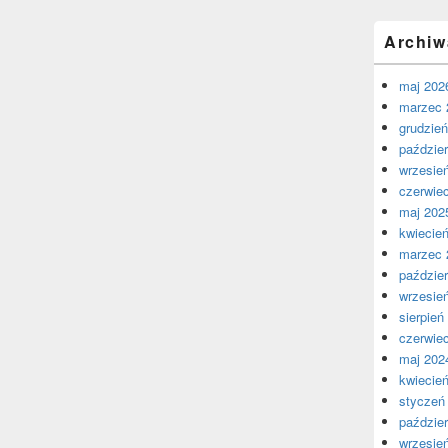
Archiw
maj 202
marzec 
grudzie
paździer
wrzesie
czerwie
maj 202
kwiecie
marzec 
paździer
wrzesie
sierpień
czerwie
maj 202
kwiecie
styczeń
paździer
wrzesie