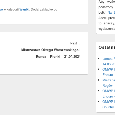
Aby wyświ
podstron
ko
w kategorii
Wyniki
. Dodaj zakładkę do
belki
Na 
Jeżeli prz
to znacz
wydarzenia
Next
Next
→
Ostatn
Mistrzostwa Okręgu Warszawskiego I
post:
Runda – Pionki – 21.04.2024
Lamba P
14.06.2
OMWP Po
Enduro 
Mistrzo
Rogów –
OMWP Po
Enduro 
OMWP Po
Country