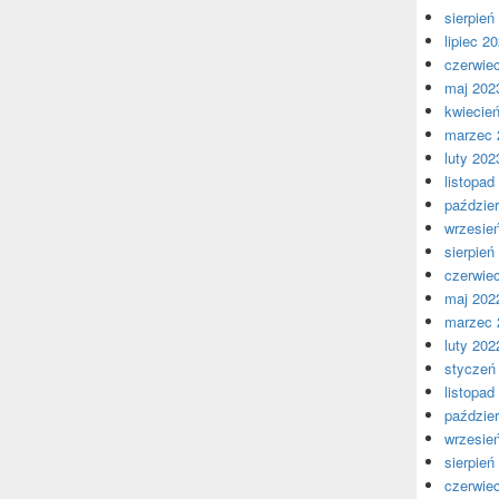
sierpień
lipiec 2
czerwie
maj 202
kwiecie
marzec 
luty 202
listopad
paździer
wrzesie
sierpień
czerwie
maj 202
marzec 
luty 202
styczeń
listopad
paździer
wrzesie
sierpień
czerwie