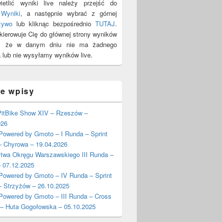
etlić wyniki live należy przejść do
y
Wyniki
, a następnie wybrać z górnej
żywo
lub kliknąc bezpośrednio
TUTAJ
.
ekierowuje Cię do głównej strony wyników
y, że w danym dniu nie ma żadnego
 lub nie wysyłamy wyników live.
ie wpisy
itBike Show XIV – Rzeszów –
026
wered by Gmoto – I Runda – Sprint
– Chyrowa – 19.04.2026
stwa Okręgu Warszawskiego III Runda –
 07.12.2025
wered by Gmoto – IV Runda – Sprint
– Strzyżów – 26.10.2025
wered by Gmoto – III Runda – Cross
 – Huta Gogołowska – 05.10.2025