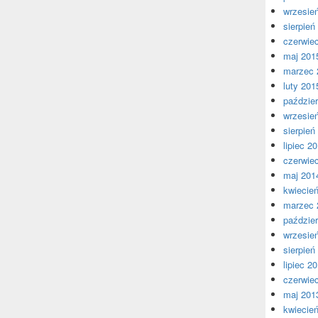
wrzesie
sierpień
czerwie
maj 201
marzec 
luty 201
paździer
wrzesie
sierpień
lipiec 2
czerwie
maj 201
kwiecie
marzec 
paździer
wrzesie
sierpień
lipiec 2
czerwie
maj 201
kwiecie