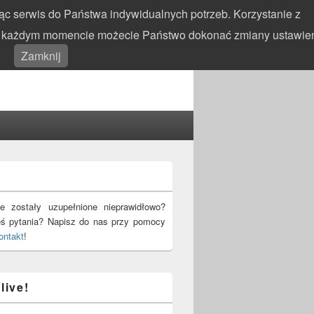
c serwis do Państwa indywidualnych potrzeb. Korzystanie z
 W każdym momencie możecie Państwo dokonać zmiany ustawie
Search
Search
Zamknij
for:
!
e zostały uzupełnione nieprawidłowo?
eś pytania? Napisz do nas przy pomocy
ontakt
!
live!