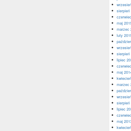
wrzesie
sierpień
czerwie
maj 201
marzec 
luty 201
paździer
wrzesie
sierpień
lipiec 2
czerwie
maj 201
kwiecie
marzec 
paździer
wrzesie
sierpień
lipiec 2
czerwie
maj 201
kwiecie