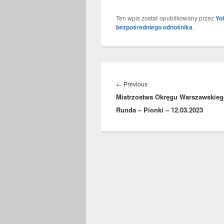
Ten wpis został opublikowany przez
Yo
bezpośredniego odnośnika
.
Nawigacja
wpisu
Previous
←
Previous
Mistrzostwa Okręgu Warszawskieg
post:
Runda – Pionki – 12.03.2023