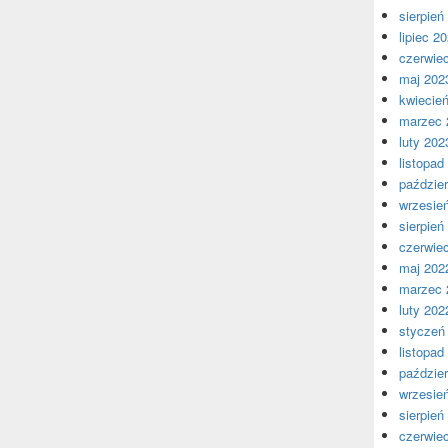
sierpień
lipiec 2
czerwie
maj 202
kwiecie
marzec 
luty 202
listopad
paździer
wrzesie
sierpień
czerwie
maj 202
marzec 
luty 202
styczeń
listopad
paździer
wrzesie
sierpień
czerwie