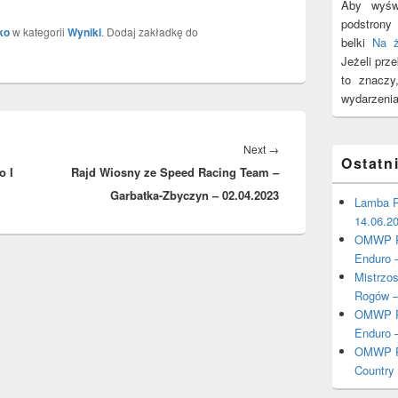
Aby wyświ
podstron
ko
w kategorii
Wyniki
. Dodaj zakładkę do
belki
Na 
Jeżeli prz
to znacz
wydarzenia
Next
Next
→
Ostatn
o I
Rajd Wiosny ze Speed Racing Team –
post:
Garbatka-Zbyczyn – 02.04.2023
Lamba P
14.06.2
OMWP Po
Enduro 
Mistrzo
Rogów –
OMWP Po
Enduro 
OMWP Po
Country