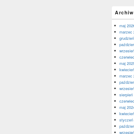
Archiw
maj 202
marzec 
grudzie
paździer
wrzesie
czerwie
maj 202
kwiecie
marzec 
paździer
wrzesie
sierpień
czerwie
maj 202
kwiecie
styczeń
paździer
wrzesie