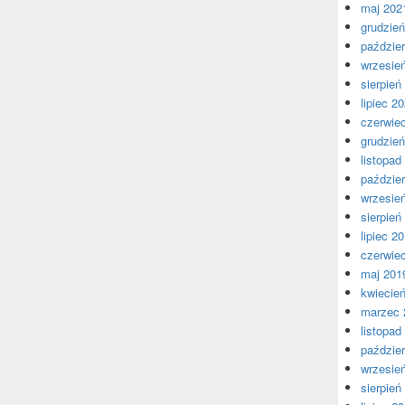
maj 202
grudzie
paździer
wrzesie
sierpień
lipiec 2
czerwie
grudzie
listopad
paździer
wrzesie
sierpień
lipiec 2
czerwie
maj 201
kwiecie
marzec 
listopad
paździer
wrzesie
sierpień