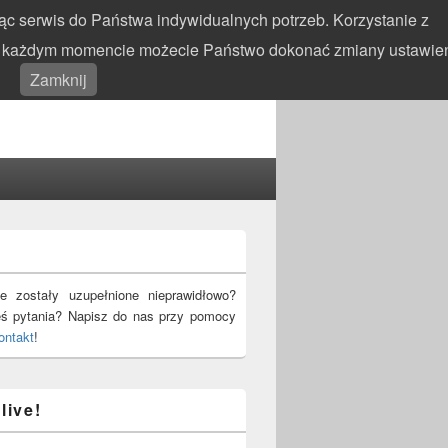
c serwis do Państwa indywidualnych potrzeb. Korzystanie z
 W każdym momencie możecie Państwo dokonać zmiany ustawie
Search
Search
Zamknij
for:
!
e zostały uzupełnione nieprawidłowo?
eś pytania? Napisz do nas przy pomocy
ontakt
!
live!