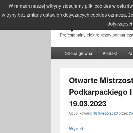
W ramach naszej witryny stosujemy pliki cookies w celu 
witryny bez zmiany ustawień dotyczących cookies oznacza,
WynikiZawodo
dotyczących
Profesjonalny elektroniczny pomiar c
Główne
Strona główna
Kontakt
Pa
menu
Otwarte Mistrzo
Podkarpackiego 
19.03.2023
Opublikowano
10 lutego 2023
przez
Yo
Wyniki