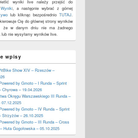
etlić wyniki live należy przejść do
y
Wyniki
, a następnie wybrać z górnej
żywo
lub kliknąc bezpośrednio
TUTAJ
.
ekierowuje Cię do głównej strony wyników
y, że w danym dniu nie ma żadnego
 lub nie wysyłamy wyników live.
ie wpisy
itBike Show XIV – Rzeszów –
026
wered by Gmoto – I Runda – Sprint
– Chyrowa – 19.04.2026
stwa Okręgu Warszawskiego III Runda –
 07.12.2025
wered by Gmoto – IV Runda – Sprint
– Strzyżów – 26.10.2025
wered by Gmoto – III Runda – Cross
 – Huta Gogołowska – 05.10.2025