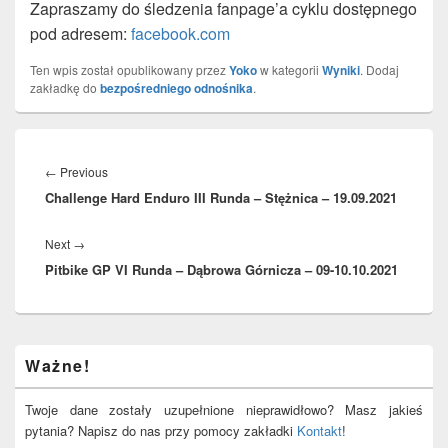
Zapraszamy do śledzenia fanpage’a cyklu dostępnego
pod adresem:
facebook.com
Ten wpis został opublikowany przez
Yoko
w kategorii
Wyniki
. Dodaj
zakładkę do
bezpośredniego odnośnika
.
Nawigacja
wpisu
Previous
←
Previous
Challenge Hard Enduro III Runda – Stężnica – 19.09.2021
post:
Next
Next
→
Pitbike GP VI Runda – Dąbrowa Górnicza – 09-10.10.2021
post:
Primary
Ważne!
Sidebar
Widget
Area
Twoje dane zostały uzupełnione nieprawidłowo? Masz jakieś
pytania? Napisz do nas przy pomocy zakładki
Kontakt
!