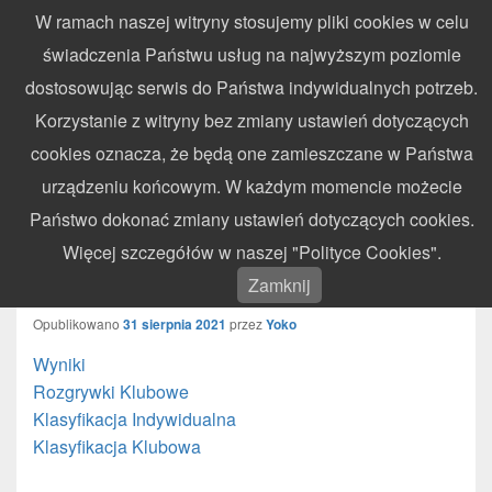
W ramach naszej witryny stosujemy pliki cookies w celu
WynikiZawodow.pl
świadczenia Państwu usług na najwyższym poziomie
Profesjonalny elektroniczny pomiar czasu – chronometraż zawodów
dostosowując serwis do Państwa indywidualnych potrzeb.
sportowych
Search
Search
Korzystanie z witryny bez zmiany ustawień dotyczących
for:
cookies oznacza, że będą one zamieszczane w Państwa
Menu
urządzeniu końcowym. W każdym momencie możecie
Państwo dokonać zmiany ustawień dotyczących cookies.
Motocykle Lublin Enduro Race III
Więcej szczegółów w naszej "Polityce Cookies".
Runda – Chełm – 03.10.2021
Zamknij
Opublikowano
31 sierpnia 2021
przez
Yoko
Wyniki
Rozgrywki Klubowe
Klasyfikacja Indywidualna
Klasyfikacja Klubowa