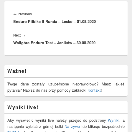
Nawigacja
wpisu
Previous
←
Previous
Enduro Pitbike II Runda – Lesko – 01.08.2020
post:
Next
Next
→
Waligóra Enduro Test – Janików – 30.08.2020
post:
Primary
Ważne!
Sidebar
Widget
Area
Twoje dane zostały uzupełnione nieprawidłowo? Masz jakieś
pytania? Napisz do nas przy pomocy zakładki
Kontakt
!
Wyniki live!
Aby wyświetlić wyniki live należy przejść do podstrony
Wyniki
, a
następnie wybrać z górnej belki
Na żywo
lub kliknąc bezpośrednio