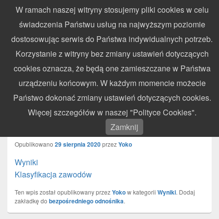
W ramach naszej witryny stosujemy pliki cookies w celu
WynikiZawodow.pl
świadczenia Państwu usług na najwyższym poziomie
Profesjonalny elektroniczny pomiar czasu – chronometraż zawodów
dostosowując serwis do Państwa indywidualnych potrzeb.
sportowych
Search
Search
Korzystanie z witryny bez zmiany ustawień dotyczących
for:
cookies oznacza, że będą one zamieszczane w Państwa
Menu
urządzeniu końcowym. W każdym momencie możecie
Państwo dokonać zmiany ustawień dotyczących cookies.
Motocross Pitbike Tarnów – Tarnów –
Więcej szczegółów w naszej "Polityce Cookies".
29.08.2020
Zamknij
Opublikowano
29 sierpnia 2020
przez
Yoko
Wyniki
Klasyfikacja zawodó
w
Ten wpis został opublikowany przez
Yoko
w kategorii
Wyniki
. Dodaj
zakładkę do
bezpośredniego odnośnika
.