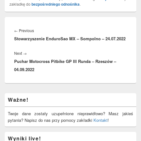
zakładkę do
bezpośredniego odnośnika
.
Nawigacja
wpisu
Previous
←
Previous
Stowarzyszenie EnduroSao MX – Sompolno – 24.07.2022
post:
Next
Next
→
Puchar Motocross Pitbike GP III Runda – Rzeszów –
post:
04.09.2022
Primary
Ważne!
Sidebar
Widget
Area
Twoje dane zostały uzupełnione nieprawidłowo? Masz jakieś
pytania? Napisz do nas przy pomocy zakładki
Kontakt
!
Wyniki live!