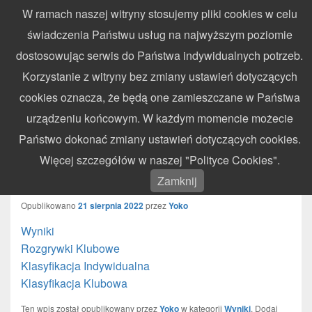
W ramach naszej witryny stosujemy pliki cookies w celu
WynikiZawodow.pl
świadczenia Państwu usług na najwyższym poziomie
Profesjonalny elektroniczny pomiar czasu – chronometraż zawodów
dostosowując serwis do Państwa indywidualnych potrzeb.
sportowych
Search
Search
Korzystanie z witryny bez zmiany ustawień dotyczących
for:
cookies oznacza, że będą one zamieszczane w Państwa
Menu
urządzeniu końcowym. W każdym momencie możecie
Państwo dokonać zmiany ustawień dotyczących cookies.
Mistrzostwa Okręgu Warszawskiego
Więcej szczegółów w naszej "Polityce Cookies".
II Runda – Pionki – 21.08.2022
Zamknij
Opublikowano
21 sierpnia 2022
przez
Yoko
Wyniki
Rozgrywki Klubowe
Klasyfikacja Indywidualna
Klasyfikacja Klubowa
Ten wpis został opublikowany przez
Yoko
w kategorii
Wyniki
. Dodaj