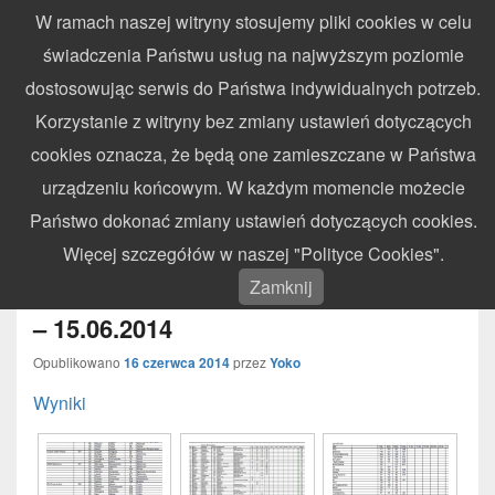
W ramach naszej witryny stosujemy pliki cookies w celu
WynikiZawodow.pl
świadczenia Państwu usług na najwyższym poziomie
Profesjonalny elektroniczny pomiar czasu – chronometraż zawodów
dostosowując serwis do Państwa indywidualnych potrzeb.
sportowych
Search
Search
Korzystanie z witryny bez zmiany ustawień dotyczących
for:
cookies oznacza, że będą one zamieszczane w Państwa
Menu
urządzeniu końcowym. W każdym momencie możecie
Państwo dokonać zmiany ustawień dotyczących cookies.
IV Runda Pucharu Południowej
Więcej szczegółów w naszej "Polityce Cookies".
Polski CC – Ostrowiec Świętokrzyski
Zamknij
– 15.06.2014
Opublikowano
16 czerwca 2014
przez
Yoko
Wyniki