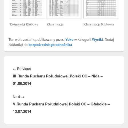
Rozgrywki Klubowe
Klasyfikacja
Klasyfikacja Klubowa
Ten wpis został opublikowany przez
Yoko
w kategorii
Wyniki
. Dodaj
zakładkę do
bezpośredniego odnośnika
.
Nawigacja
wpisu
Previous
←
Previous
III Runda Pucharu Południowej Polski CC – Nida –
post:
01.06.2014
Next
Next
→
V Runda Pucharu Południowej Polski CC – Głębokie –
post:
13.07.2014