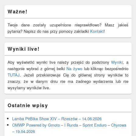
Primary
Ważne!
Sidebar
Widget
Area
Twoje dane zostały uzupełnione nieprawidłowo? Masz jakieś
pytania? Napisz do nas przy pomocy zakładki
Kontakt
!
Wyniki live!
Aby wyświetlić wyniki live należy przejść do podstrony
Wyniki
, a
następnie wybrać z górnej belki
Na żywo
lub kliknąc bezpośrednio
TUTAJ
. Jeżeli przekierowuje Cię do głównej strony wyników to
znaczy, że w danym dniu nie ma żadnego wydarzenia lub nie
wysyłamy wyników live.
Ostatnie wpisy
Lamba PitBike Show XIV – Rzeszów – 14.06.2026
OMWP Powered by Gmoto – I Runda – Sprint Enduro – Chyrowa
– 19.04.2026