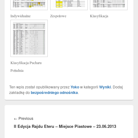
Indywidualne
Zespołowe
Klasyfikacja
Klasyfikacja Pucharu
Południa
Ten wpis został opublikowany przez
Yoko
w kategorii
Wyniki
. Dodaj
zakładkę do
bezpośredniego odnośnika
.
Nawigacja
wpisu
Previous
←
Previous
II Edycja Rajdu Eteru – Miejsce Piastowe – 23.06.2013
post: