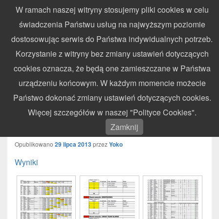
W ramach naszej witryny stosujemy pliki cookies w celu
WynikiZawodow.pl
świadczenia Państwu usług na najwyższym poziomie
Profesjonalny elektroniczny pomiar czasu – chronometraż zawodów
dostosowując serwis do Państwa indywidualnych potrzeb.
sportowych
Search
Search
Korzystanie z witryny bez zmiany ustawień dotyczących
for:
cookies oznacza, że będą one zamieszczane w Państwa
Menu
urządzeniu końcowym. W każdym momencie możecie
Państwo dokonać zmiany ustawień dotyczących cookies.
III Runda Pucharu Świętokrzyskiego
Więcej szczegółów w naszej "Polityce Cookies".
– Dębska Wola – 28.07.2013
Zamknij
Opublikowano
29 lipca 2013
przez
Yoko
Wyniki