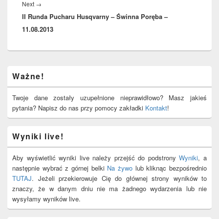
Next
Next
→
II Runda Pucharu Husqvarny – Świnna Poręba –
post:
11.08.2013
Primary
Ważne!
Sidebar
Widget
Area
Twoje dane zostały uzupełnione nieprawidłowo? Masz jakieś
pytania? Napisz do nas przy pomocy zakładki
Kontakt
!
Wyniki live!
Aby wyświetlić wyniki live należy przejść do podstrony
Wyniki
, a
następnie wybrać z górnej belki
Na żywo
lub kliknąc bezpośrednio
TUTAJ
. Jeżeli przekierowuje Cię do głównej strony wyników to
znaczy, że w danym dniu nie ma żadnego wydarzenia lub nie
wysyłamy wyników live.