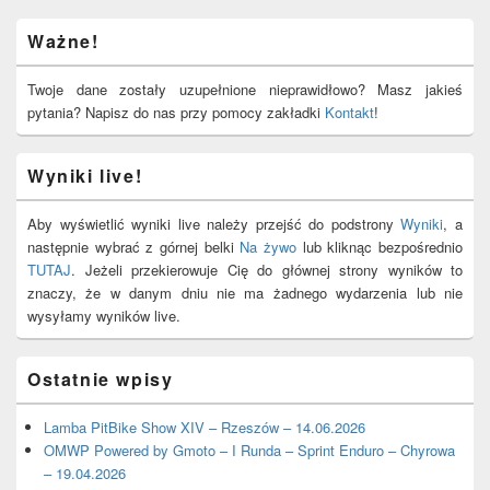
Primary
Ważne!
Sidebar
Widget
Area
Twoje dane zostały uzupełnione nieprawidłowo? Masz jakieś
pytania? Napisz do nas przy pomocy zakładki
Kontakt
!
Wyniki live!
Aby wyświetlić wyniki live należy przejść do podstrony
Wyniki
, a
następnie wybrać z górnej belki
Na żywo
lub kliknąc bezpośrednio
TUTAJ
. Jeżeli przekierowuje Cię do głównej strony wyników to
znaczy, że w danym dniu nie ma żadnego wydarzenia lub nie
wysyłamy wyników live.
Ostatnie wpisy
Lamba PitBike Show XIV – Rzeszów – 14.06.2026
OMWP Powered by Gmoto – I Runda – Sprint Enduro – Chyrowa
– 19.04.2026