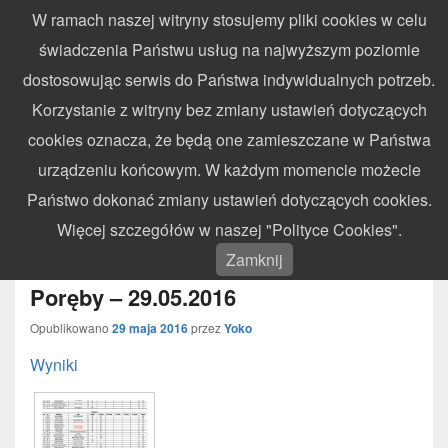
W ramach naszej witryny stosujemy pliki cookies w celu
WynikiZawodow.pl
świadczenia Państwu usług na najwyższym poziomie
Profesjonalny elektroniczny pomiar czasu – chronometraż zawodów
dostosowując serwis do Państwa indywidualnych potrzeb.
sportowych
Search
Search
Korzystanie z witryny bez zmiany ustawień dotyczących
for:
cookies oznacza, że będą one zamieszczane w Państwa
Menu
urządzeniu końcowym. W każdym momencie możecie
Państwo dokonać zmiany ustawień dotyczących cookies.
II Runda Otwartych Mistrzostw
Więcej szczegółów w naszej "Polityce Cookies".
Województwa Podkarpackiego – Huta
Zamknij
Poręby – 29.05.2016
Opublikowano
29 maja 2016
przez
Yoko
Wyniki