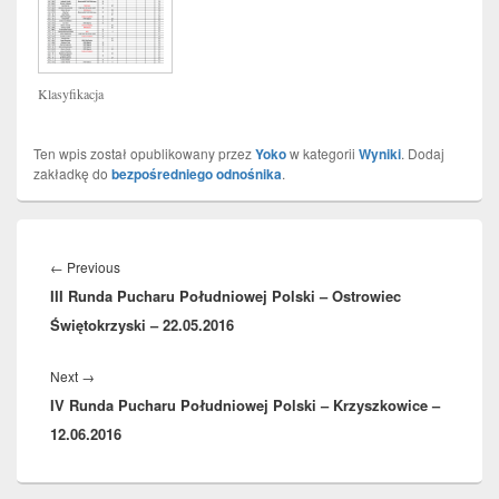
Klasyfikacja
Ten wpis został opublikowany przez
Yoko
w kategorii
Wyniki
. Dodaj
zakładkę do
bezpośredniego odnośnika
.
Nawigacja
wpisu
Previous
←
Previous
III Runda Pucharu Południowej Polski – Ostrowiec
post:
Świętokrzyski – 22.05.2016
Next
Next
→
IV Runda Pucharu Południowej Polski – Krzyszkowice –
post:
12.06.2016