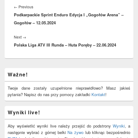
wpisu
Previous
←
Previous
Podkarpackie Sprint Enduro Edycja I „Gogołów Arena” –
post:
Gogołów – 12.05.2024
Next
Next
→
Polska Liga ATV III Runda – Huta Poręby – 22.06.2024
post:
Primary
Ważne!
Sidebar
Widget
Area
Twoje dane zostały uzupełnione nieprawidłowo? Masz jakieś
pytania? Napisz do nas przy pomocy zakładki
Kontakt
!
Wyniki live!
Aby wyświetlić wyniki live należy przejść do podstrony
Wyniki
, a
następnie wybrać z górnej belki
Na żywo
lub kliknąc bezpośrednio