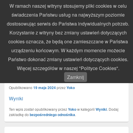
W ramach naszej witryny stosujemy pliki cookies w celu
WynikiZawodow.pl
świadczenia Państwu usług na najwyższym poziomie
Profesjonalny elektroniczny pomiar czasu – chronometraż zawodów
dostosowując serwis do Państwa indywidualnych potrzeb.
sportowych
Search
Search
Korzystanie z witryny bez zmiany ustawień dotyczących
for:
cookies oznacza, że będą one zamieszczane w Państwa
Menu
urządzeniu końcowym. W każdym momencie możecie
Państwo dokonać zmiany ustawień dotyczących cookies.
Crossbruk Enduro Race – Lidzbark
Więcej szczegółów w naszej "Polityce Cookies".
Warmiński – 19.05.2024
Zamknij
Opublikowano
19 maja 2024
przez
Yoko
Wyniki
Ten wpis został opublikowany przez
Yoko
w kategorii
Wyniki
. Dodaj
zakładkę do
bezpośredniego odnośnika
.
Nawigacja