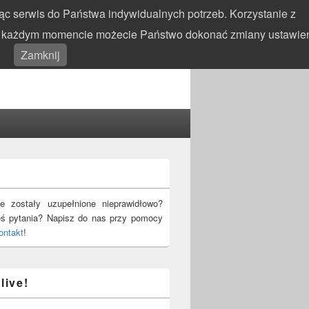
c serwis do Państwa indywidualnych potrzeb. Korzystanie z
 W każdym momencie możecie Państwo dokonać zmiany ustawie
Search
Search
Zamknij
for:
!
e zostały uzupełnione nieprawidłowo?
eś pytania? Napisz do nas przy pomocy
ontakt
!
live!