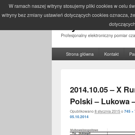
W ramach naszej witryny stosujemy pliki cookies w celu 
witryny bez zmiany ustawień dotyczących cookies oznacza,
WynikiZawodo
dotyczących
Profesjonalny elektroniczny pomiar c
Główne
Strona główna
Kontakt
Pa
menu
2014.10.05 – X R
Polski – Lukowa 
Opublikowano
8 stycznia 2015
o
745 ×
05.10.2014