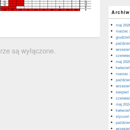
Archiw
maj 202
marzec 
grudzie
paździer
rze są wyłączone.
wrzesie
czerwie
maj 202
kwiecie
marzec 
paździer
wrzesie
sierpień
czerwie
maj 202
kwiecie
styczeń
paździer
wrzesie