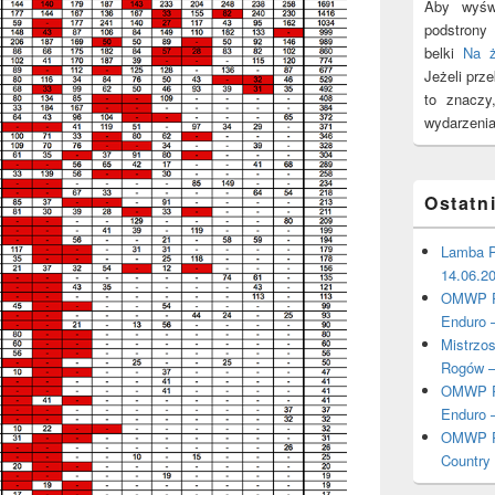
Aby wyświ
podstron
belki
Na 
Jeżeli prz
to znacz
wydarzenia
Ostatn
Lamba P
14.06.2
OMWP Po
Enduro 
Mistrzo
Rogów –
OMWP Po
Enduro 
OMWP Po
Country