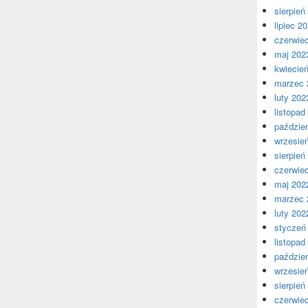
sierpień
lipiec 2
czerwie
maj 202
kwiecie
marzec 
luty 202
listopad
paździer
wrzesie
sierpień
czerwie
maj 202
marzec 
luty 202
styczeń
listopad
paździer
wrzesie
sierpień
czerwie