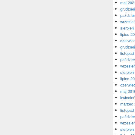
maj 202
grudzie
paździer
wrzesie
sierpień
lipiec 2
czerwie
grudzie
listopad
paździer
wrzesie
sierpień
lipiec 2
czerwie
maj 201
kwiecie
marzec 
listopad
paździer
wrzesie
sierpień