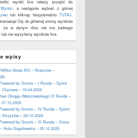
etlić wyniki live należy przejść do
y
Wyniki
, a następnie wybrać z górnej
żywo
lub kliknąc bezpośrednio
TUTAJ
.
ekierowuje Cię do głównej strony wyników
y, że w danym dniu nie ma żadnego
 lub nie wysyłamy wyników live.
ie wpisy
itBike Show XIV – Rzeszów –
026
wered by Gmoto – I Runda – Sprint
– Chyrowa – 19.04.2026
stwa Okręgu Warszawskiego III Runda –
 07.12.2025
wered by Gmoto – IV Runda – Sprint
– Strzyżów – 26.10.2025
wered by Gmoto – III Runda – Cross
 – Huta Gogołowska – 05.10.2025