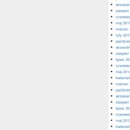
wrzesie
sierpień
czerwie
maj 201
marzec 
luty 201
paździer
wrzesie
sierpień
lipiec 2
czerwie
maj 201
kwiecie
marzec 
paździer
wrzesie
sierpień
lipiec 2
czerwie
maj 201
kwiecie