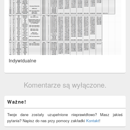
Indywidualne
Komentarze są wyłączone.
Primary
Ważne!
Sidebar
Widget
Area
Twoje dane zostały uzupełnione nieprawidłowo? Masz jakieś
pytania? Napisz do nas przy pomocy zakładki
Kontakt
!