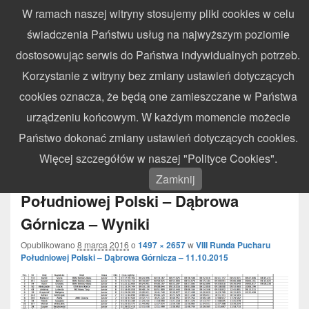
W ramach naszej witryny stosujemy pliki cookies w celu
WynikiZawodow.pl
świadczenia Państwu usług na najwyższym poziomie
Profesjonalny elektroniczny pomiar czasu – chronometraż zawodów
dostosowując serwis do Państwa indywidualnych potrzeb.
sportowych
Search
Search
Korzystanie z witryny bez zmiany ustawień dotyczących
for:
cookies oznacza, że będą one zamieszczane w Państwa
Menu
urządzeniu końcowym. W każdym momencie możecie
Państwo dokonać zmiany ustawień dotyczących cookies.
Nawigacja
Więcej szczegółów w naszej "Polityce Cookies".
← Poprzedni
obrazków
2015.10.11 – VIII Runda Pucharu
Zamknij
Południowej Polski – Dąbrowa
Górnicza – Wyniki
Opublikowano
8 marca 2016
o
1497 × 2657
w
VIII Runda Pucharu
Południowej Polski – Dąbrowa Górnicza – 11.10.2015