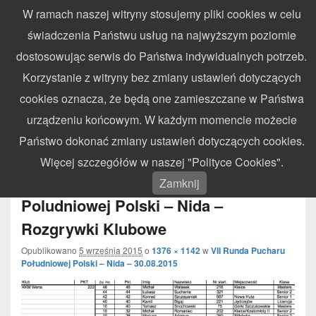
W ramach naszej witryny stosujemy pliki cookies w celu
WynikiZawodow.pl
świadczenia Państwu usług na najwyższym poziomie
Profesjonalny elektroniczny pomiar czasu – chronometraż zawodów
dostosowując serwis do Państwa indywidualnych potrzeb.
sportowych
Search
Search
Korzystanie z witryny bez zmiany ustawień dotyczących
for:
cookies oznacza, że będą one zamieszczane w Państwa
Menu
urządzeniu końcowym. W każdym momencie możecie
Państwo dokonać zmiany ustawień dotyczących cookies.
Nawigacja
Więcej szczegółów w naszej "Polityce Cookies".
← Poprzedni
Następny →
obrazków
2015.08.30 – VII Runda Pucharu
Zamknij
Poludniowej Polski – Nida –
Rozgrywki Klubowe
Opublikowano
5 września 2015
o
1376 × 1142
w
VII Runda Pucharu
Południowej Polski – Nida – 30.08.2015