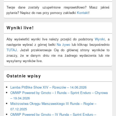
Widget
Area
Twoje dane zostały uzupełnione nieprawidłowo? Masz jakieś
pytania? Napisz do nas przy pomocy zakładki
Kontakt
!
Wyniki live!
Aby wyświetlić wyniki live należy przejść do podstrony
Wyniki
, a
następnie wybrać z górnej belki
Na żywo
lub kliknąc bezpośrednio
TUTAJ
. Jeżeli przekierowuje Cię do głównej strony wyników to
znaczy, że w danym dniu nie ma żadnego wydarzenia lub nie
wysyłamy wyników live.
Ostatnie wpisy
Lamba PitBike Show XIV – Rzeszów – 14.06.2026
OMWP Powered by Gmoto – I Runda – Sprint Enduro – Chyrowa
– 19.04.2026
Mistrzostwa Okręgu Warszawskiego III Runda – Rogów –
07.12.2025
OMWP Powered by Gmoto – IV Runda – Sprint Enduro –