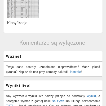
Klasyfikacja
Komentarze są wyłączone.
Primary
Ważne!
Sidebar
Widget
Area
Twoje dane zostały uzupełnione nieprawidłowo? Masz jakieś
pytania? Napisz do nas przy pomocy zakładki
Kontakt
!
Wyniki live!
Aby wyświetlić wyniki live należy przejść do podstrony
Wyniki
, a
następnie wybrać z górnej belki
Na żywo
lub kliknąc bezpośrednio
TUTAJ
. Jeżeli przekierowuje Cię do głównej strony wyników to