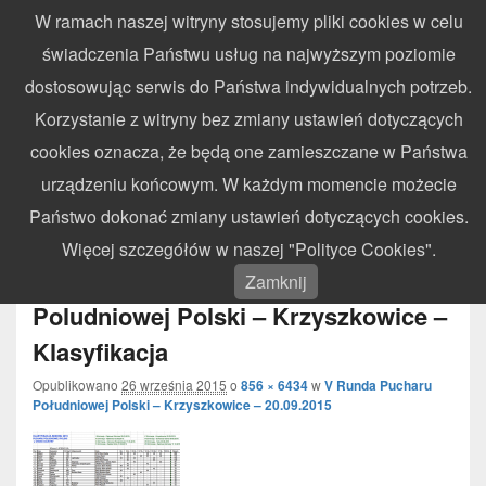
W ramach naszej witryny stosujemy pliki cookies w celu
WynikiZawodow.pl
świadczenia Państwu usług na najwyższym poziomie
Profesjonalny elektroniczny pomiar czasu – chronometraż zawodów
dostosowując serwis do Państwa indywidualnych potrzeb.
sportowych
Search
Search
Korzystanie z witryny bez zmiany ustawień dotyczących
for:
cookies oznacza, że będą one zamieszczane w Państwa
Menu
urządzeniu końcowym. W każdym momencie możecie
Państwo dokonać zmiany ustawień dotyczących cookies.
Nawigacja
Więcej szczegółów w naszej "Polityce Cookies".
← Poprzedni
Następny →
obrazków
2015.09.20 – V Runda Pucharu
Zamknij
Poludniowej Polski – Krzyszkowice –
Klasyfikacja
Opublikowano
26 września 2015
o
856 × 6434
w
V Runda Pucharu
Południowej Polski – Krzyszkowice – 20.09.2015