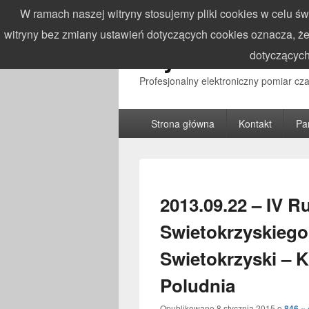
W ramach naszej witryny stosujemy pliki cookies w celu 
witryny bez zmiany ustawień dotyczących cookies oznacza,
WynikiZawodo
dotyczących
Profesjonalny elektroniczny pomiar c
Główne
Strona główna
Kontakt
Pa
menu
2013.09.22 – IV 
Swietokrzyskiego
Swietokrzyski – K
Poludnia
Opublikowano
8 stycznia 2015
o
846 ×