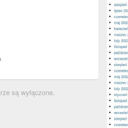
sierpień
lipiec 2
czerwie
maj 202
kwiecie
marzec 
luty 202
listopad
paździer
a
wrzesie
sierpień
czerwie
maj 202
marzec 
luty 202
rze są wyłączone.
styczeń
listopad
paździer
wrzesie
sierpień
czerwie