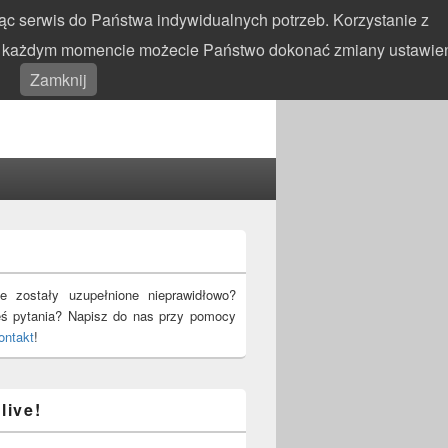
c serwis do Państwa indywidualnych potrzeb. Korzystanie z
 W każdym momencie możecie Państwo dokonać zmiany ustawie
Search
Search
Zamknij
for:
!
e zostały uzupełnione nieprawidłowo?
eś pytania? Napisz do nas przy pomocy
ontakt
!
live!