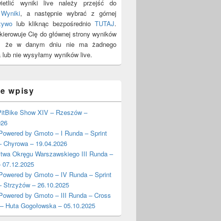
etlić wyniki live należy przejść do
y
Wyniki
, a następnie wybrać z górnej
żywo
lub kliknąc bezpośrednio
TUTAJ
.
ekierowuje Cię do głównej strony wyników
y, że w danym dniu nie ma żadnego
 lub nie wysyłamy wyników live.
ie wpisy
itBike Show XIV – Rzeszów –
026
wered by Gmoto – I Runda – Sprint
– Chyrowa – 19.04.2026
stwa Okręgu Warszawskiego III Runda –
 07.12.2025
wered by Gmoto – IV Runda – Sprint
– Strzyżów – 26.10.2025
wered by Gmoto – III Runda – Cross
 – Huta Gogołowska – 05.10.2025