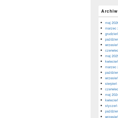
Archiw
maj 202
marzec 
grudzie
paździer
wrzesie
czerwie
maj 202
kwiecie
marzec 
paździer
wrzesie
sierpień
czerwie
maj 202
kwiecie
styczeń
paździer
wrzesie