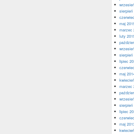
wrzesie
sierpień
czerwie
maj 201
marzec 
luty 201
paździer
wrzesie
sierpień
lipiec 2
czerwie
maj 201
kwiecie
marzec 
paździer
wrzesie
sierpień
lipiec 2
czerwie
maj 201
kwiecie