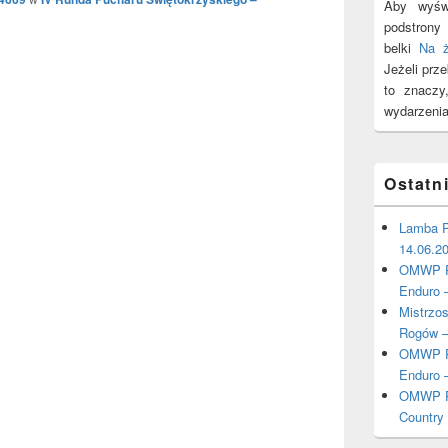
Aby wyświ
podstron
belki
Na 
Jeżeli prz
to znacz
wydarzenia
Ostatn
Lamba P
14.06.2
OMWP Po
Enduro 
Mistrzo
Rogów –
OMWP Po
Enduro 
OMWP Po
Country