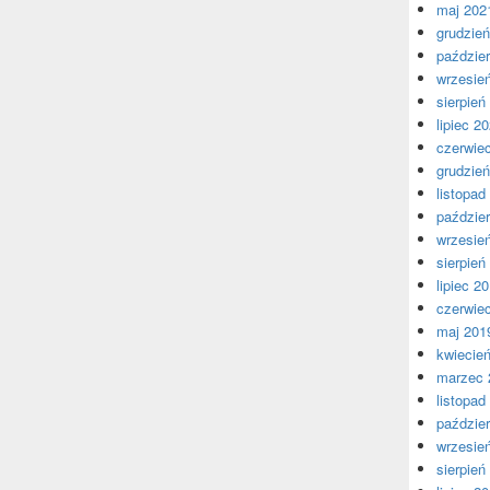
maj 202
grudzie
paździer
wrzesie
sierpień
lipiec 2
czerwie
grudzie
listopad
paździer
wrzesie
sierpień
lipiec 2
czerwie
maj 201
kwiecie
marzec 
listopad
paździer
wrzesie
sierpień