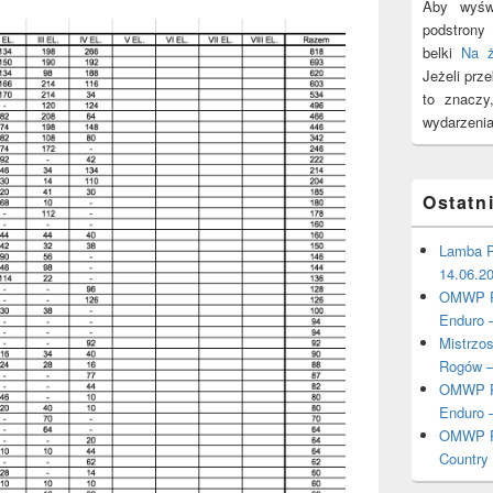
Aby wyświ
podstron
belki
Na 
Jeżeli prz
to znacz
wydarzenia
Ostatn
Lamba P
14.06.2
OMWP Po
Enduro 
Mistrzo
Rogów –
OMWP Po
Enduro 
OMWP Po
Country