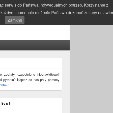
c serwis do Państwa indywidualnych potrzeb. Korzystanie z
 W każdym momencie możecie Państwo dokonać zmiany ustawie
Search
Search
Zamknij
for:
!
e zostały uzupełnione nieprawidłowo?
eś pytania? Napisz do nas przy pomocy
ontakt
!
live!