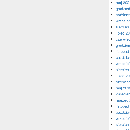
maj 202
grudzie
paździer
wrzesie
sierpień
lipiec 2
czerwie
grudzie
listopad
paździer
wrzesie
sierpień
lipiec 2
czerwie
maj 201
kwiecie
marzec 
listopad
paździer
wrzesie
sierpień