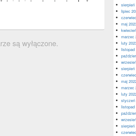
sierpień
lipiec 2
czerwie
maj 202
kwiecie
marzec 
rze są wyłączone.
luty 202
listopad
paździer
wrzesie
sierpień
czerwie
maj 202
marzec 
luty 202
styczeń
listopad
paździer
wrzesie
sierpień
czerwie