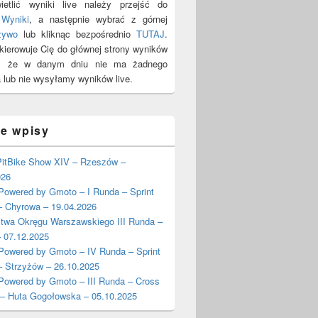
etlić wyniki live należy przejść do
y
Wyniki
, a następnie wybrać z górnej
żywo
lub kliknąc bezpośrednio
TUTAJ
.
ekierowuje Cię do głównej strony wyników
y, że w danym dniu nie ma żadnego
 lub nie wysyłamy wyników live.
ie wpisy
itBike Show XIV – Rzeszów –
026
wered by Gmoto – I Runda – Sprint
– Chyrowa – 19.04.2026
stwa Okręgu Warszawskiego III Runda –
 07.12.2025
wered by Gmoto – IV Runda – Sprint
– Strzyżów – 26.10.2025
wered by Gmoto – III Runda – Cross
 – Huta Gogołowska – 05.10.2025