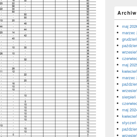
Archiw
maj 202
marzec 
grudzie
paździer
wrzesie
czerwie
maj 202
kwiecie
marzec 
paździer
wrzesie
sierpień
czerwie
maj 202
kwiecie
styczeń
paździer
wrzesie