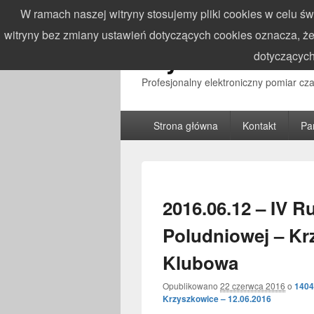
W ramach naszej witryny stosujemy pliki cookies w celu 
witryny bez zmiany ustawień dotyczących cookies oznacza,
WynikiZawodo
dotyczących
Profesjonalny elektroniczny pomiar c
Główne
Strona główna
Kontakt
Pa
menu
2016.06.12 – IV 
Poludniowej – Kr
Klubowa
Opublikowano
22 czerwca 2016
o
1404
Krzyszkowice – 12.06.2016