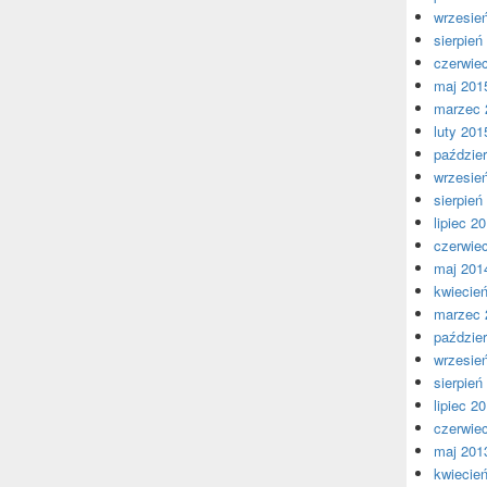
wrzesie
sierpień
czerwie
maj 201
marzec 
luty 201
paździer
wrzesie
sierpień
lipiec 2
czerwie
maj 201
kwiecie
marzec 
paździer
wrzesie
sierpień
lipiec 2
czerwie
maj 201
kwiecie