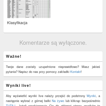
Klasyfikacja
Komentarze są wyłączone.
Primary
Ważne!
Sidebar
Widget
Area
Twoje dane zostały uzupełnione nieprawidłowo? Masz jakieś
pytania? Napisz do nas przy pomocy zakładki
Kontakt
!
Wyniki live!
Aby wyświetlić wyniki live należy przejść do podstrony
Wyniki
, a
następnie wybrać z górnej belki
Na żywo
lub kliknąc bezpośrednio
TUTAJ
. Jeżeli przekierowuje Cię do głównej strony wyników to