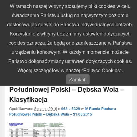
W ramach naszej witryny stosujemy pliki cookies w celu
WynikiZawodow.pl
świadczenia Państwu usług na najwyższym poziomie
Profesjonalny elektroniczny pomiar czasu – chronometraż zawodów
dostosowując serwis do Państwa indywidualnych potrzeb.
sportowych
Search
Search
Korzystanie z witryny bez zmiany ustawień dotyczących
for:
cookies oznacza, że będą one zamieszczane w Państwa
Menu
urządzeniu końcowym. W każdym momencie możecie
Państwo dokonać zmiany ustawień dotyczących cookies.
Nawigacja
Więcej szczegółów w naszej "Polityce Cookies".
← Poprzedni
Następny →
obrazków
2015.05.31 – IV Runda Pucharu
Zamknij
Południowej Polski – Dębska Wola –
Klasyfikacja
Opublikowano
8 marca 2016
o
963 × 5329
w
IV Runda Pucharu
Południowej Polski – Dębska Wola – 31.05.2015