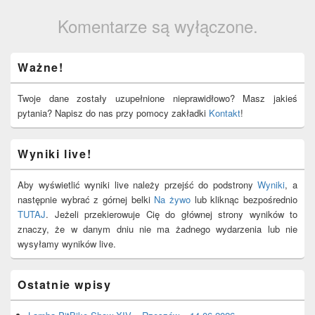
Komentarze są wyłączone.
Primary
Ważne!
Sidebar
Widget
Area
Twoje dane zostały uzupełnione nieprawidłowo? Masz jakieś
pytania? Napisz do nas przy pomocy zakładki
Kontakt
!
Wyniki live!
Aby wyświetlić wyniki live należy przejść do podstrony
Wyniki
, a
następnie wybrać z górnej belki
Na żywo
lub kliknąc bezpośrednio
TUTAJ
. Jeżeli przekierowuje Cię do głównej strony wyników to
znaczy, że w danym dniu nie ma żadnego wydarzenia lub nie
wysyłamy wyników live.
Ostatnie wpisy