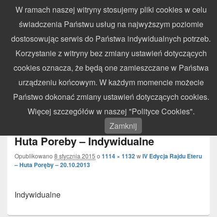
W ramach naszej witryny stosujemy pliki cookies w celu
WynikiZawodow.pl
świadczenia Państwu usług na najwyższym poziomie
Profesjonalny elektroniczny pomiar czasu – chronometraż zawodów
dostosowując serwis do Państwa indywidualnych potrzeb.
sportowych
Search
Search
Korzystanie z witryny bez zmiany ustawień dotyczących
for:
cookies oznacza, że będą one zamieszczane w Państwa
Menu
urządzeniu końcowym. W każdym momencie możecie
Państwo dokonać zmiany ustawień dotyczących cookies.
Nawigacja
Więcej szczegółów w naszej "Polityce Cookies".
Następny →
obrazków
2013.10.20 – IV Runda Rajdu Eteru –
Zamknij
Huta Poreby – Indywidualne
Opublikowano
8 stycznia 2015
o
1114 × 1132
w
IV Edycja Rajdu Eteru
– Huta Poręby – 20.10.2013
Indywidualne