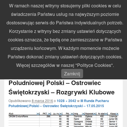
W ramach naszej witryny stosujemy pliki cookies w celu
WynikiZawodow.pl
świadczenia Państwu usług na najwyższym poziomie
Profesjonalny elektroniczny pomiar czasu – chronometraż zawodów
dostosowując serwis do Państwa indywidualnych potrzeb.
sportowych
Search
Search
Korzystanie z witryny bez zmiany ustawień dotyczących
for:
cookies oznacza, że będą one zamieszczane w Państwa
Menu
urządzeniu końcowym. W każdym momencie możecie
Państwo dokonać zmiany ustawień dotyczących cookies.
Nawigacja
Więcej szczegółów w naszej "Polityce Cookies".
← Poprzedni
Następny →
obrazków
2015.05.17 – III Runda Pucharu
Zamknij
Poludniowej Polski – Ostrowiec
Świętokrzyski – Rozgrywki Klubowe
Opublikowano
8 marca 2016
o
1028 × 2042
w
III Runda Pucharu
Południowej Polski – Ostrowiec Świętokrzyski – 17.05.2015