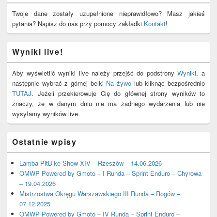
Widget
Area
Twoje dane zostały uzupełnione nieprawidłowo? Masz jakieś
pytania? Napisz do nas przy pomocy zakładki
Kontakt
!
Wyniki live!
Aby wyświetlić wyniki live należy przejść do podstrony
Wyniki
, a
następnie wybrać z górnej belki
Na żywo
lub kliknąc bezpośrednio
TUTAJ
. Jeżeli przekierowuje Cię do głównej strony wyników to
znaczy, że w danym dniu nie ma żadnego wydarzenia lub nie
wysyłamy wyników live.
Ostatnie wpisy
Lamba PitBike Show XIV – Rzeszów – 14.06.2026
OMWP Powered by Gmoto – I Runda – Sprint Enduro – Chyrowa
– 19.04.2026
Mistrzostwa Okręgu Warszawskiego III Runda – Rogów –
07.12.2025
OMWP Powered by Gmoto – IV Runda – Sprint Enduro –