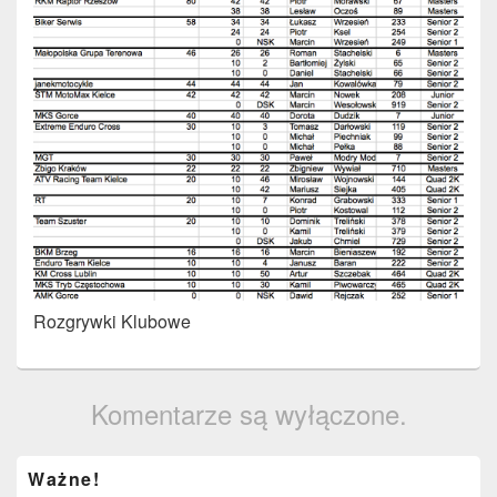
Rozgrywki Klubowe
Komentarze są wyłączone.
Primary
Ważne!
Sidebar