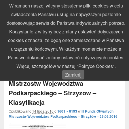
W ramach naszej witryny stosujemy pliki cookies w celu
WynikiZawodow.pl
świadczenia Państwu usług na najwyższym poziomie
Profesjonalny elektroniczny pomiar czasu – chronometraż zawodów
dostosowując serwis do Państwa indywidualnych potrzeb.
sportowych
Search
Search
Korzystanie z witryny bez zmiany ustawień dotyczących
for:
cookies oznacza, że będą one zamieszczane w Państwa
Menu
urządzeniu końcowym. W każdym momencie możecie
Państwo dokonać zmiany ustawień dotyczących cookies.
Nawi
Więcej szczegółów w naszej "Polityce Cookies".
obra
2016.06.26 – III Runda Otwartych
Zamknij
Mistrzostw Wojewodztwa
Podkarpackiego – Strzyzow –
Klasyfikacja
Opublikowano
14 lipca 2016
o
1601 × 8193
w
III Runda Otwartych
Mistrzostw Województwa Podkarpackiego – Strzyżów – 26.06.2016