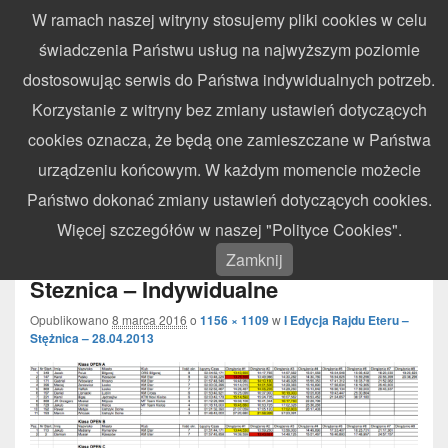
W ramach naszej witryny stosujemy pliki cookies w celu
WynikiZawodow.pl
świadczenia Państwu usług na najwyższym poziomie
Profesjonalny elektroniczny pomiar czasu – chronometraż zawodów
dostosowując serwis do Państwa indywidualnych potrzeb.
sportowych
Search
Search
Korzystanie z witryny bez zmiany ustawień dotyczących
for:
cookies oznacza, że będą one zamieszczane w Państwa
Menu
urządzeniu końcowym. W każdym momencie możecie
Państwo dokonać zmiany ustawień dotyczących cookies.
Nawi
Więcej szczegółów w naszej "Polityce Cookies".
obra
2013.04.28 – I Runda Rajdu Eteru –
Zamknij
Steznica – Indywidualne
Opublikowano
8 marca 2016
o
1156 × 1109
w
I Edycja Rajdu Eteru –
Stężnica – 28.04.2013