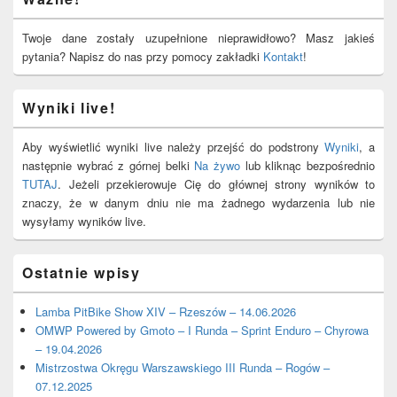
Sidebar
Widget
Area
Twoje dane zostały uzupełnione nieprawidłowo? Masz jakieś
pytania? Napisz do nas przy pomocy zakładki
Kontakt
!
Wyniki live!
Aby wyświetlić wyniki live należy przejść do podstrony
Wyniki
, a
następnie wybrać z górnej belki
Na żywo
lub kliknąc bezpośrednio
TUTAJ
. Jeżeli przekierowuje Cię do głównej strony wyników to
znaczy, że w danym dniu nie ma żadnego wydarzenia lub nie
wysyłamy wyników live.
Ostatnie wpisy
Lamba PitBike Show XIV – Rzeszów – 14.06.2026
OMWP Powered by Gmoto – I Runda – Sprint Enduro – Chyrowa
– 19.04.2026
Mistrzostwa Okręgu Warszawskiego III Runda – Rogów –
07.12.2025