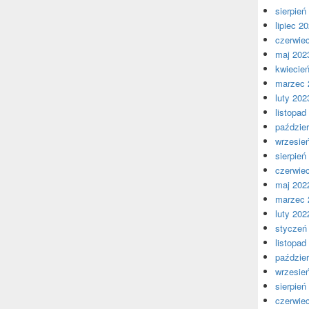
sierpień
lipiec 2
czerwie
maj 202
kwiecie
marzec 
luty 202
listopad
paździer
wrzesie
sierpień
czerwie
maj 202
marzec 
luty 202
styczeń
listopad
paździer
wrzesie
sierpień
czerwie