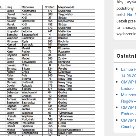
Aby wyświ
podstron
belki
Na 
Jeżeli prz
to znacz
wydarzenia
Ostatn
Lamba P
14.06.2
OMWP Po
Enduro 
Mistrzo
Rogów –
OMWP Po
Enduro 
OMWP Po
Country