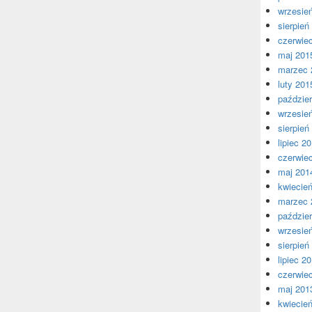
wrzesie
sierpień
czerwie
maj 201
marzec 
luty 201
paździer
wrzesie
sierpień
lipiec 2
czerwie
maj 201
kwiecie
marzec 
paździer
wrzesie
sierpień
lipiec 2
czerwie
maj 201
kwiecie