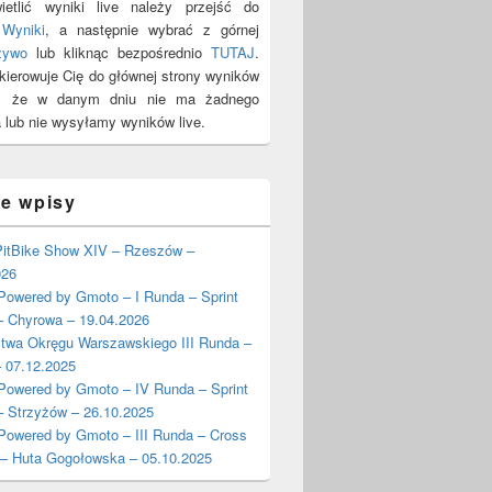
etlić wyniki live należy przejść do
y
Wyniki
, a następnie wybrać z górnej
żywo
lub kliknąc bezpośrednio
TUTAJ
.
ekierowuje Cię do głównej strony wyników
y, że w danym dniu nie ma żadnego
 lub nie wysyłamy wyników live.
ie wpisy
itBike Show XIV – Rzeszów –
026
wered by Gmoto – I Runda – Sprint
– Chyrowa – 19.04.2026
stwa Okręgu Warszawskiego III Runda –
 07.12.2025
wered by Gmoto – IV Runda – Sprint
– Strzyżów – 26.10.2025
wered by Gmoto – III Runda – Cross
 – Huta Gogołowska – 05.10.2025