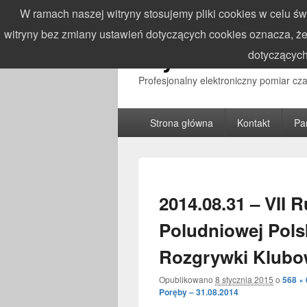
W ramach naszej witryny stosujemy pliki cookies w celu 
witryny bez zmiany ustawień dotyczących cookies oznacza,
WynikiZawodo
dotyczących
Profesjonalny elektroniczny pomiar c
Główne
Strona główna
Kontakt
Pa
menu
2014.08.31 – VII
Poludniowej Pols
Rozgrywki Klub
Opublikowano
8 stycznia 2015
o
568 ×
Poręby – 31.08.2014