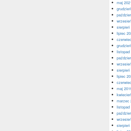
maj 202
grudzie
paździer
wrzesie
sierpień
lipiec 2
czerwie
grudzie
listopad
paździer
wrzesie
sierpień
lipiec 2
czerwie
maj 201
kwiecie
marzec 
listopad
paździer
wrzesie
sierpień