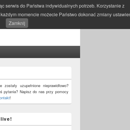
c serwis do Państwa indywidualnych potrzeb. Korzystanie z
 W każdym momencie możecie Państwo dokonać zmiany ustawie
Search
Search
Zamknij
for:
!
e zostały uzupełnione nieprawidłowo?
eś pytania? Napisz do nas przy pomocy
ontakt
!
live!