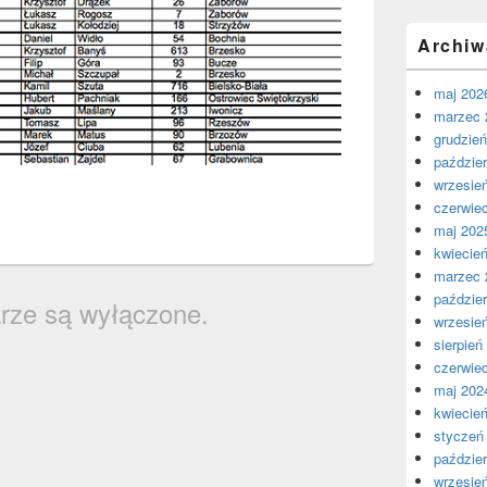
Archiw
maj 202
marzec 
grudzie
paździer
wrzesie
czerwie
maj 202
kwiecie
marzec 
paździer
rze są wyłączone.
wrzesie
sierpień
czerwie
maj 202
kwiecie
styczeń
paździer
wrzesie